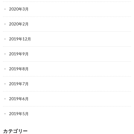
2020年3月
2020年2月
2019年12月
2019年9月
2019年8月
2019年7月
2019年6月
2019年5月
カテゴリー