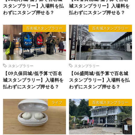
スタンプラリー】入場料を払
城スタンプラリー】入場料を
わずにスタンプ押せる？
払わずにスタンプ押せる？
百名城スタンプラリー
百名城スタンプラリー
スタンプラリー
スタンプラリー
【09久保田城/低予算で百名
【06盛岡城/低予算で百名城
城スタンプラリー】入場料を
スタンプラリー】入場料を払
払わずにスタンプ押せる？
わずにスタンプ押せる？
ライフ
百名城スタンプラリー