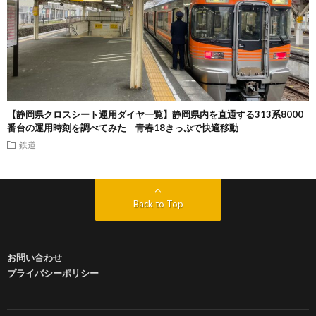
【静岡県クロスシート運用ダイヤ一覧】静岡県内を直通する313系8000
番台の運用時刻を調べてみた 青春18きっぷで快適移動
鉄道
Back to Top
お問い合わせ
プライバシーポリシー