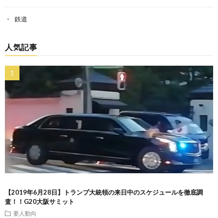
鉄道
人気記事
【2019年6月28日】トランプ大統領の来日中のスケジュールを徹底調
査！！G20大阪サミット
要人動向