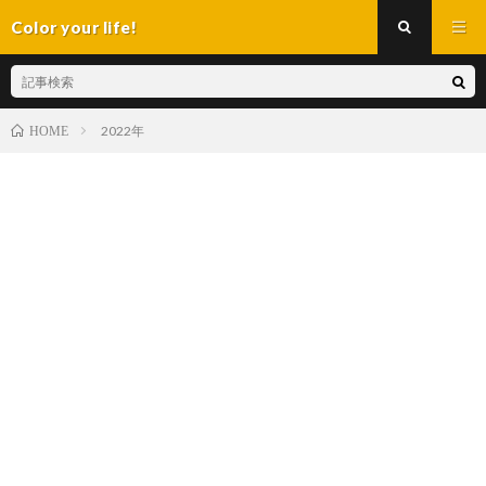
Color your life!
2022年
HOME