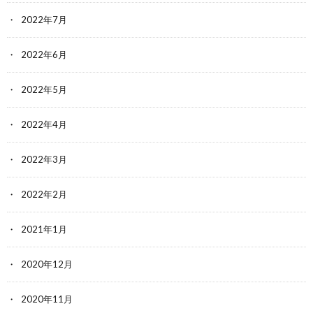
2022年7月
2022年6月
2022年5月
2022年4月
2022年3月
2022年2月
2021年1月
2020年12月
2020年11月