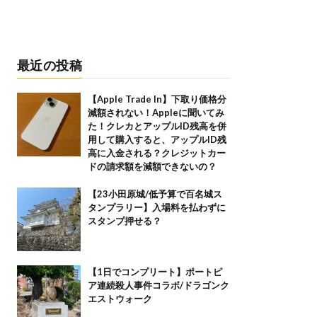
最近の投稿
【Apple Trade In】下取り価格分
減額されない！Appleに聞いてみ
た！クレカとアップルID残高を併
用して購入すると、アップルID残
高に入金される？クレジットカー
ドの請求額を減額できないの？
【23小田原城/低予算で百名城ス
タンプラリー】入場料を払わずに
スタンプ押せる？
【1日でコンプリート】ポートピ
ア連続殺人事件コラボ/ドラゴンク
エストウォーク