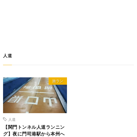
人道
旅ラン
人道
【関門トンネル人道ランニン
グ】夜に門司港駅から本州へ