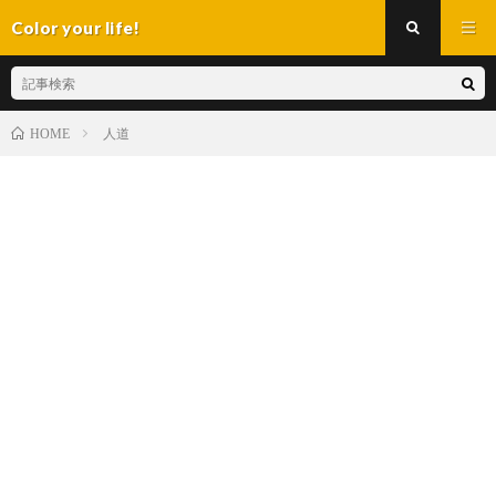
Color your life!
人道
HOME