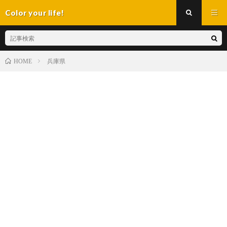
Color your life!
兵庫県
HOME