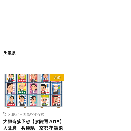
兵庫県
選挙
NHKから国民を守る党
大胆当落予想【参院選2019】
大阪府 兵庫県 京都府 話題