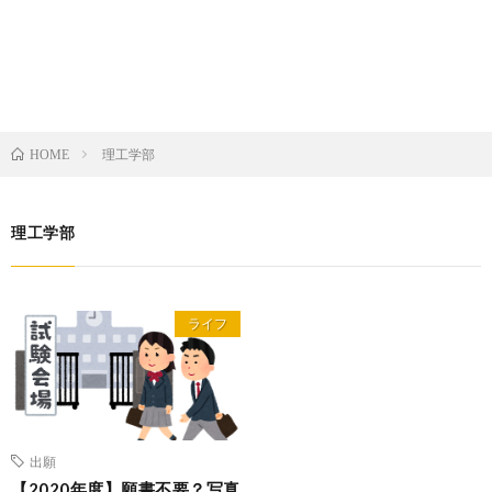
理工学部
HOME
理工学部
ライフ
出願
【2020年度】願書不要？写真