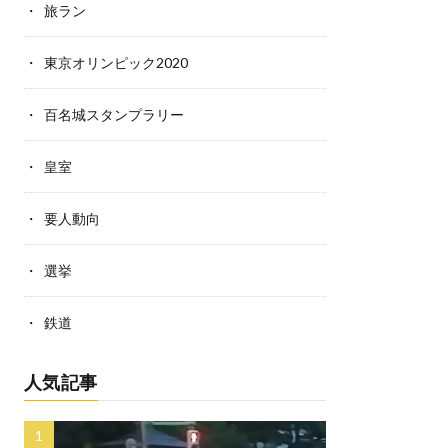
旅ラン
東京オリンピック2020
百名城スタンプラリー
皇室
要人動向
選挙
鉄道
人気記事