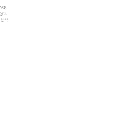
があ
ばス
月訪問