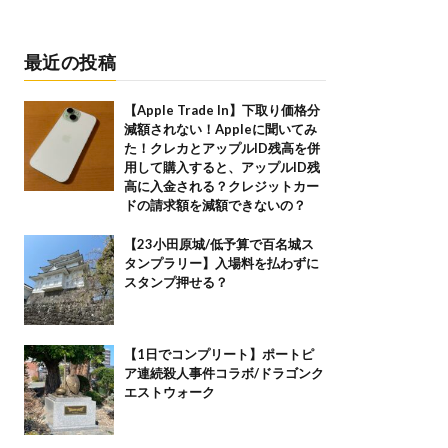
最近の投稿
【Apple Trade In】下取り価格分
減額されない！Appleに聞いてみ
た！クレカとアップルID残高を併
用して購入すると、アップルID残
高に入金される？クレジットカー
ドの請求額を減額できないの？
【23小田原城/低予算で百名城ス
タンプラリー】入場料を払わずに
スタンプ押せる？
【1日でコンプリート】ポートピ
ア連続殺人事件コラボ/ドラゴンク
エストウォーク