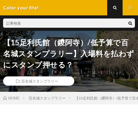
Color your life!
【15足利氏館（鑁阿寺）/低予算で百
名城スタンプラリー】入場料を払わず
にスタンプ押せる？
百名城スタンプラリー
百名城スタンプラリー
【15足利氏館（鑁阿寺）/低予算で
HOME