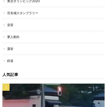
東京オリンピック2020
百名城スタンプラリー
皇室
要人動向
選挙
鉄道
人気記事