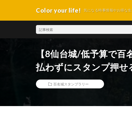
Color your life!
気になる時事情報やお得な生
【8仙台城/低予算で百
払わずにスタンプ押せ
百名城スタンプラリー