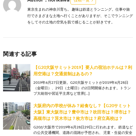
投稿一覧
東京生まれの神奈川育ち。 趣味は鉄道とランニング。仕事や旅
行でさまざまな土地へ行くことがありますが、そこでランニング
をしてその土地の空気を肌で感じることが好きです。
関連する記事
【G20大阪サミット2019】要人の宿泊ホテルは？利
用空港は？交通規制はあるの？
2019年6月27日更新。G20大阪サミットが2019年6月28日
（金曜日）、29日（土曜日）の2日間開催されます。トラン
プ大統領や習近平主席など世界[…]
大阪府内の学校が休み？給食なし？【G20サミット
大阪】東大阪市は？豊中市は？吹田市は？堺市は？
高槻市は？茨木市は？枚方市は？府立高校は？
G20が大阪市で2019年6月28日29日に行われます。 鉄道など
の公共交通機関、道路の混雑が予想され、 児童・生徒の安全