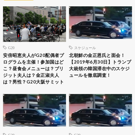
G20
スケジュール
安倍昭恵夫人がG20配偶者プ
北朝鮮の金正恩氏と面会！
ログラムを主催！参加国はど
【2019年6月30日】トランプ
こ？昼食会メニューは？ブリ
大統領の韓国滞在中のスケジ
ジット夫人は？金正淑夫人
ュールを徹底調査！
は？男性？G20大阪サミット