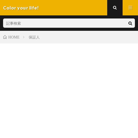
Color your life!
保証人
HOME