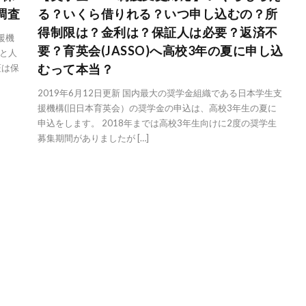
調査
る？いくら借りれる？いつ申し込むの？所
得制限は？金利は？保証人は必要？返済不
援機
要？育英会(JASSO)へ高校3年の夏に申し込
と人
むって本当？
証は保
2019年6月12日更新 国内最大の奨学金組織である日本学生支
援機構(旧日本育英会）の奨学金の申込は、高校3年生の夏に
申込をします。 2018年までは高校3年生向けに2度の奨学生
募集期間がありましたが […]