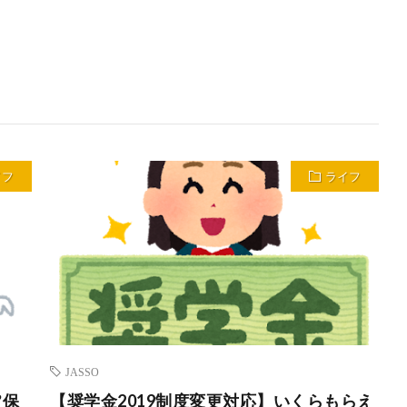
イフ
ライフ
JASSO
?保
【奨学金2019制度変更対応】いくらもらえ