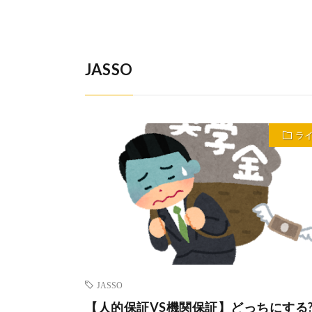
JASSO
ラ
JASSO
【人的保証VS機関保証】どっちにする