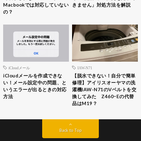
Macbookでは対応していない
きません」対処方法を解説
の？
iCloudメール
IAW-N71
iCloudメールを作成できな
【脱水できない！自分で簡単
い！メール設定中の問題、と
修理】アイリスオーヤマの洗
いうエラーが出るときの対応
濯機IAW-N71のVベルトを交
方法
換してみた Z460ｰEの代替
品はM19？
Back to Top