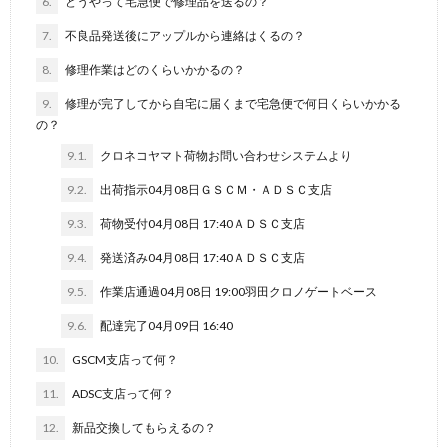
6.
どうやって宅急便で修理品を送るの？
7.
不良品発送後にアップルから連絡はくるの？
8.
修理作業はどのくらいかかるの？
9.
修理が完了してから自宅に届くまで宅急便で何日くらいかかる
の？
9.1.
クロネコヤマト荷物お問い合わせシステムより
9.2.
出荷指示04月08日ＧＳＣＭ・ＡＤＳＣ支店
9.3.
荷物受付04月08日 17:40ＡＤＳＣ支店
9.4.
発送済み04月08日 17:40ＡＤＳＣ支店
9.5.
作業店通過04月08日 19:00羽田クロノゲートベース
9.6.
配達完了04月09日 16:40
10.
GSCM支店って何？
11.
ADSC支店って何？
12.
新品交換してもらえるの？