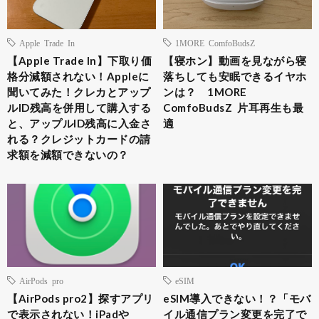
Apple Trade In
1MORE ComfoBudsZ
【Apple Trade In】下取り価
【寝ホン】動画を見ながら寝
格分減額されない！Appleに
落ちしても安眠できるイヤホ
聞いてみた！クレカとアップ
ンは？ 1MORE
ルID残高を併用して購入する
ComfoBudsZ 片耳再生も最
と、アップルID残高に入金さ
適
れる？クレジットカードの請
求額を減額できないの？
AirPods pro
eSIM
【AirPods pro2】探すアプリ
eSIM導入できない！？「モバ
で表示されない！iPadや
イル通信プラン変更を完了で